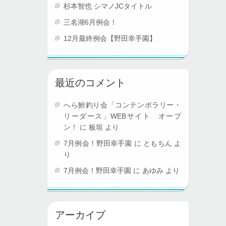
杉本智也 シマノJCタイトル
三名湖6月例会！
12月最終例会【野田幸手園】
最近のコメント
へら鮒釣り会「コンテンポラリー・
リーダース」WEBサイト オープ
ン！
に
板垣
より
7月例会！野田幸手園
に
ともちん
よ
り
7月例会！野田幸手園
に
あゆみ
より
アーカイブ