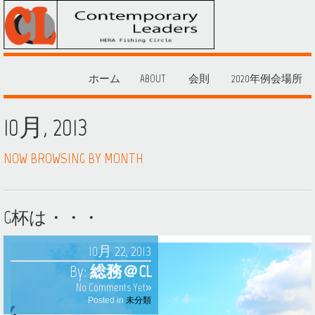
ホーム
ABOUT
会則
2020年例会場所
10月, 2013
NOW BROWSING BY MONTH
G杯は・・・
10月 22, 2013
By:
総務＠CL
No Comments Yet»
Posted in
未分類