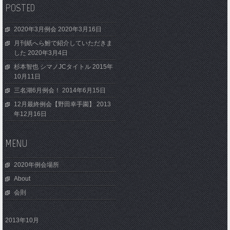
POSTED
2020年3月例会
2020年3月16日
月刊紙へら鮒で紹介していただきま
した
2020年3月4日
杉本智也 シマノJCタイトル
2015年
10月11日
三名湖6月例会！
2014年6月15日
12月最終例会【野田幸手園】
2013
年12月16日
MENU
2020年例会場所
About
会則
2013年10月